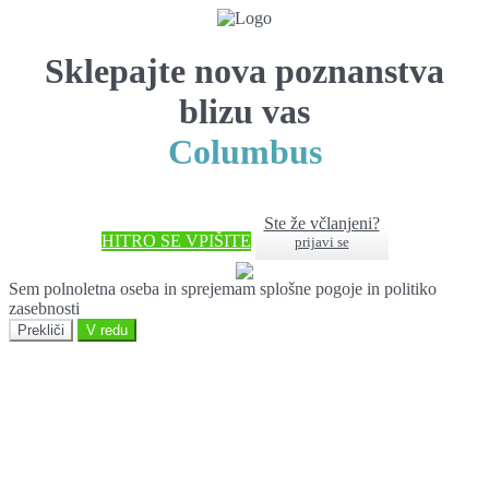
Sklepajte nova poznanstva
blizu vas
Columbus
Ste že včlanjeni?
HITRO SE VPIŠITE
prijavi se
Sem polnoletna oseba in sprejemam splošne pogoje in politiko
zasebnosti
Prekliči
V redu